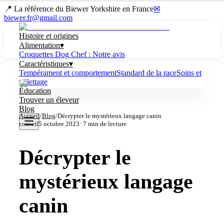
📍 La référence du Biewer Yorkshire en France
✉
biewer.fr@gmail.com
Histoire et origines
Alimentation
▾
Croquettes Dog Chef : Notre avis
Caractéristiques
▾
Tempérament et comportement
Standard de la race
Soins et
toilettage
Éducation
Trouver un éleveur
Blog
Accueil
/
Blog
/
Décrypter le mystérieux langage canin
conseil
5 octobre 2023
·
7
min de lecture
Décrypter le
mystérieux langage
canin