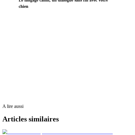
Le langage canin, un dialogue sans fin avec votre
chien
Biewer.fr
La reference du Biewer Yorkshire en France. Conseils,
eleveurs et guides pratiques.
Trouver un eleveur →
A lire aussi
Articles similaires