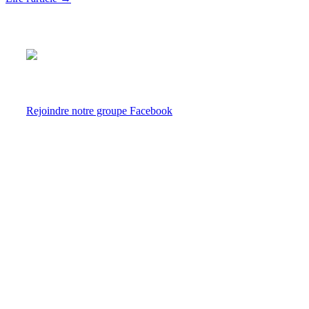
Biewer.fr presente le caractere, les origines, les qualites de la race. De
Rejoindre notre groupe Facebook
Navigation
Histoire et origines du Biewer
Alimentation
Caractéristiques du Biewer
Tempérament et comportement
Standard de la race
Soins et toilettage
Éducation et formation
Blog