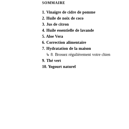
SOMMAIRE
1. Vinaigre de cidre de pomme
2. Huile de noix de coco
3. Jus de citron
4. Huile essentielle de lavande
5. Aloe Vera
6. Correction alimentaire
7. Hydratation de la maison
↳
8. Brossez régulièrement votre chien
9. Thé vert
10. Yogourt naturel
Biewer.fr
La reference du Biewer Yorkshire en France. Conseils, el