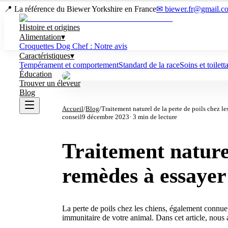
📍 La référence du Biewer Yorkshire en France
✉ biewer.fr@gmail.c
Histoire et origines
Alimentation
▾
Croquettes Dog Chef : Notre avis
Caractéristiques
▾
Tempérament et comportement
Standard de la race
Soins et toilett
Éducation
Trouver un éleveur
Blog
Accueil
/
Blog
/
Traitement naturel de la perte de poils chez le
conseil
9 décembre 2023
·
3
min de lecture
Traitement naturel
remèdes à essayer
La perte de poils chez les chiens, également connue
immunitaire de votre animal. Dans cet article, nous 